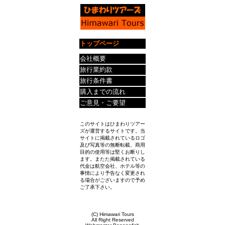
トップページ
会社概要
旅行業約款
旅行条件書
購入までの流れ
ご意見・ご要望
このサイトはひまわりツアー
ズが運営するサイトです。当
サイトに掲載されているロゴ
及び写真等の無断転載、商用
目的の使用等は堅くお断りし
ます。またた掲載されている
代金は航空会社、ホテル等の
事情により予告なく変更され
る場合がございますので予め
ご了承下さい。
(C) Himawari Tours
All Right Reserved